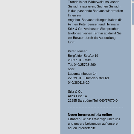
Trends in der Bäderwelt uns lassen
Sie sich inspirieren. Suchen Sie sich
in das passende Bad aus wir erstellen
Ihnen ein
Angebot. Badausstellungen haben die
Firmen Peter Jensen und Hermann
Stitz & Co. Am besten Sie sprechen
telefonisch einen Termin ab damit Sie
ein Berater durch die Ausstellung
führt.
Peter Jensen
Borgfelder Straße 19
20537 HH- Mitte
Tel. 040/25793-260
oder
Lademannbogen 14
22339 HH- Humelsbüttel Tel.
040/380116-20
Stitz & Co
Altes Feld 14
22885 Barsbüttel Tel. 040/67070-0
Neuer Internetauftritt online
Erfahren Sie alles Wichtige über uns
und unsere Leistungen auf unserer
neuen Internetseite.