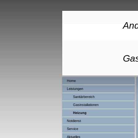
And
Me
Gas
Home
Leistungen
Sanitärbereich
Gasinstallationen
Heizung
Notdienst
Service
Aktuelles